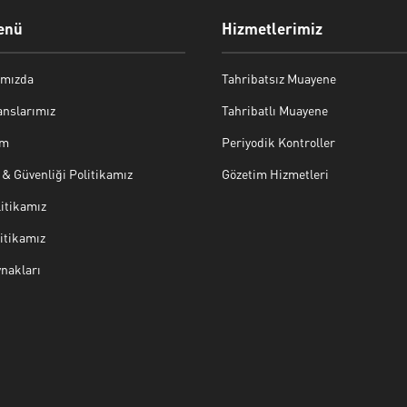
enü
Hizmetlerimiz
mızda
Tahribatsız Muayene
anslarımız
Tahribatlı Muayene
im
Periyodik Kontroller
ı & Güvenliği Politikamız
Gözetim Hizmetleri
litikamız
itikamız
nakları