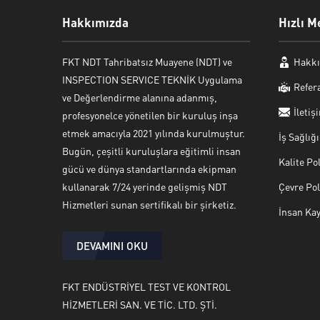
Hakkımızda
Hızlı M
FKT NDT Tahribatsız Muayene (NDT) ve
Hakkı
INSPECTION SERVICE TEKNİK Uygulama
Refer
ve Değerlendirme alanına adanmış,
İletiş
profesyonelce yönetilen bir kuruluş inşa
etmek amacıyla 2021 yılında kurulmuştur.
İş Sağlığ
Bugün, çeşitli kuruluşlara eğitimli insan
Kalite Po
gücü ve dünya standartlarında ekipman
kullanarak 7/24 yerinde gelişmiş NDT
Çevre Pol
Hizmetleri sunan sertifikalı bir şirketiz.
İnsan Kay
DEVAMINI OKU
FKT ENDÜSTRİYEL TEST VE KONTROL
HİZMETLERİ SAN. VE TİC. LTD. ŞTİ.