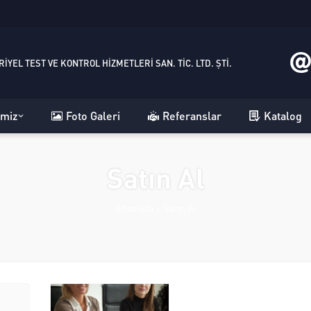
IYEL TEST VE KONTROL HIZMETLERI SAN. TIC. LTD. ŞTI.
imiz
Foto Galeri
Referanslar
Katalog
Satın Al
Anasayfa
»
Satın Al