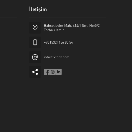
İletişim
Bahçelievler Mah. 414/1 Sok. No:5/2
Torbalı İzmir
+90 (532) 156 80 54
info@fktndt.com
Fikret Durgun