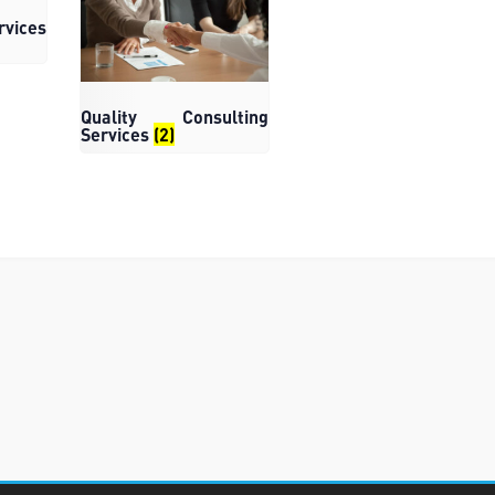
rvices
Quality Consulting
Services
(2)